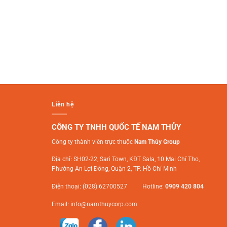
Liên hệ
CÔNG TY TNHH QUỐC TẾ NAM THỦY
Công ty thành viên trực thuộc
Nam Thủy Group
Địa chỉ: SH02-22, Sari Town, KĐT Sala, 10 Mai Chí Thọ,
Phường An Lợi Đông, Quận 2, TP. Hồ Chí Minh
Điện thoại: (028) 62700527 Hotline:
0909 420 804
Email:
info@namthuycorp.com