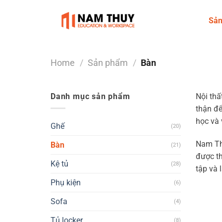
Skip
to
Sả
content
Home
/
Sản phẩm
/
Bàn
Danh mục sản phẩm
Nội thấ
thận để
học và 
Ghế
(20)
Nam Thu
Bàn
(21)
được th
Kệ tủ
(28)
tập và 
Phụ kiện
(6)
Sofa
(4)
Tủ locker
(8)