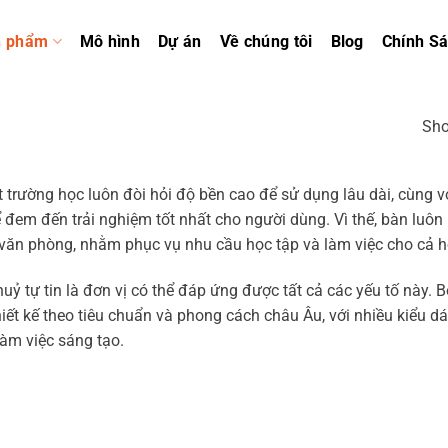
n phẩm
Mô hình
Dự án
Về chúng tôi
Blog
Chính S
Sho
t trường học luôn đòi hỏi độ bền cao để sử dụng lâu dài, cùng vớ
 đem đến trải nghiệm tốt nhất cho người dùng. Vì thế, bàn luôn 
văn phòng, nhằm phục vụ nhu cầu học tập và làm việc cho cả họ
ỷ tự tin là đơn vị có thể đáp ứng được tất cả các yếu tố này.
iết kế theo tiêu chuẩn và phong cách châu Âu, với nhiều kiểu 
làm việc sáng tạo.