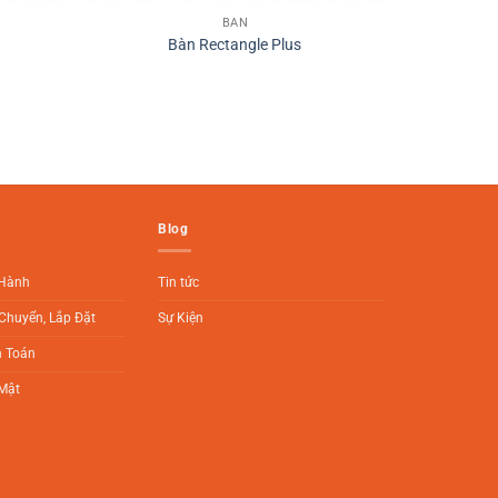
BÀN
Bàn Rectangle Plus
Blog
 Hành
Tin tức
Chuyển, Lắp Đặt
Sự Kiện
h Toán
Mật