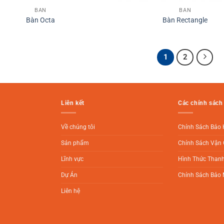
BÀN
BÀN
Bàn Octa
Bàn Rectangle
1
2
Liên kết
Các chính sách
Về chúng tôi
Chính Sách Bảo
Sản phẩm
Chính Sách Vận 
Lĩnh vực
Hình Thức Than
Dự Án
Chính Sách Bảo 
Liên hệ