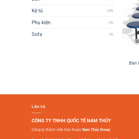
Kệ tủ
(28)
Phụ kiện
(6)
Sofa
(4)
Bàn 
Liên hệ
CÔNG TY TNHH QUỐC TẾ NAM THỦY
Công ty thành viên trực thuộc
Nam Thủy Group