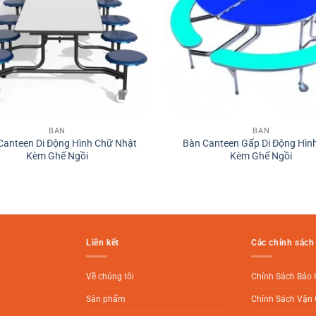
BÀN
BÀN
Canteen Di Động Hình Chữ Nhật
Bàn Canteen Gấp Di Động Hình
Kèm Ghế Ngồi
Kèm Ghế Ngồi
Liên kết
Các chính sách
Về chúng tôi
Chính Sách Bảo
Sản phẩm
Chính Sách Vận 