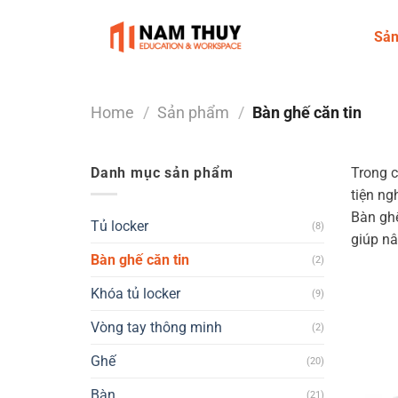
Skip
to
Sả
content
Home
/
Sản phẩm
/
Bàn ghế căn tin
Danh mục sản phẩm
Trong c
tiện ng
Bàn ghế
Tủ locker
(8)
giúp nâ
Bàn ghế căn tin
(2)
Khóa tủ locker
(9)
Vòng tay thông minh
(2)
Ghế
(20)
Bàn
(21)