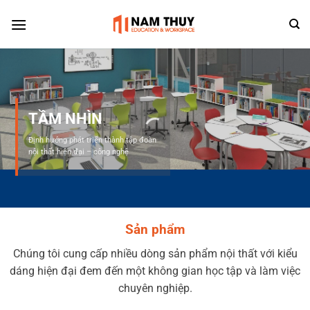
Skip
to
content
TẦM NHÌN
Định hướng phát triển thành tập đoàn
nội thất hiện đại – công nghệ
Sản phẩm
Chúng tôi cung cấp nhiều dòng sản phẩm nội thất với kiểu
dáng hiện đại đem đến một không gian học tập và làm việc
chuyên nghiệp.