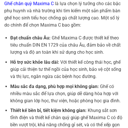
Ghế chân quỳ Maxima C
là lựa chọn lý tưởng cho các bậc
phụ huynh và nhà trường khi tìm kiếm một sản phẩm bàn
ghế học sinh tiểu học chống gù chất lượng cao. Một số lý
do chính để chọn Maxima C bao gồm:
Đạt chuẩn châu Âu:
Ghế Maxima C được thiết kế theo
tiêu chuẩn DIN EN 1729 của châu Âu, đảm bảo về chất
lượng và độ an toàn khi sử dụng cho học sinh.
Hỗ trợ sức khỏe lâu dài:
Với thiết kế công thái học, ghế
giúp cải thiện tư thế ngồi của học sinh, bảo vệ cột sống
và thị lực, ngăn ngừa các bệnh học đường.
Màu sắc đa dạng, phù hợp mọi không gian:
Ghế có
nhiều màu sắc để lựa chọn, giúp dễ dàng hòa hợp với
không gian lớp học, thư viện, hoặc phòng học gia đình.
Thiết kế bền bỉ, tiết kiệm không gian:
Khung sắt sơn
tĩnh điện và thiết kế chân quỳ giúp ghế Maxima C có độ
bền vượt trội, khả năng chống gỉ sét, và có thể xếp gọn