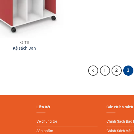
KỆ TỦ
Kệ sách Dan
1
2
3
Liên kết
Các chính sách
Về chúng tôi
Chính Sách Bảo
Sản phẩm
Chính Sách Vận 