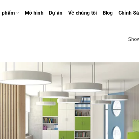
n phẩm
Mô hình
Dự án
Về chúng tôi
Blog
Chính S
Show