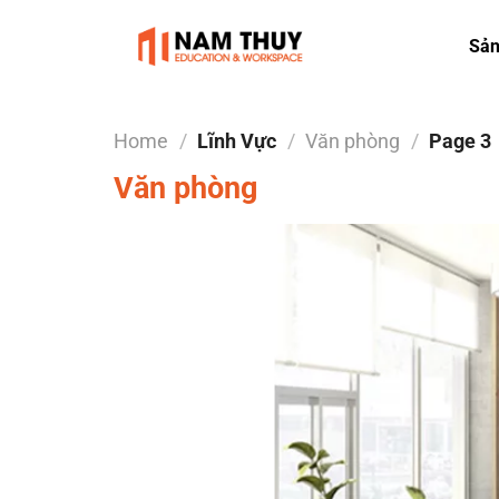
Skip
to
Sả
content
Home
/
Lĩnh Vực
/
Văn phòng
/
Page 3
Văn phòng