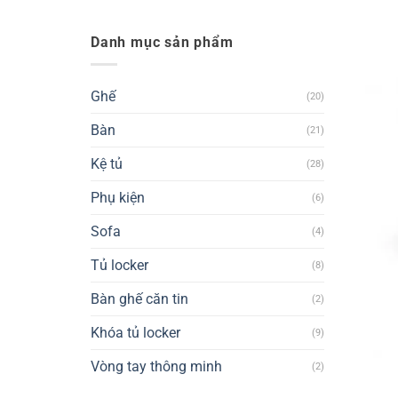
Danh mục sản phẩm
Ghế
(20)
Bàn
(21)
Kệ tủ
(28)
Phụ kiện
(6)
Sofa
(4)
Tủ locker
(8)
Bàn ghế căn tin
(2)
Khóa tủ locker
(9)
Vòng tay thông minh
(2)