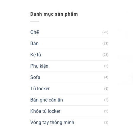
Danh mục sản phẩm
Ghế
(20)
Bàn
(21)
Kệ tủ
(28)
Phụ kiện
(6)
Sofa
(4)
Tủ locker
(8)
Bàn ghế căn tin
(2)
Khóa tủ locker
(9)
Vòng tay thông minh
(2)