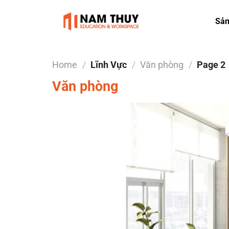
Skip
to
Sả
content
Home
/
Lĩnh Vực
/
Văn phòng
/
Page 2
Văn phòng