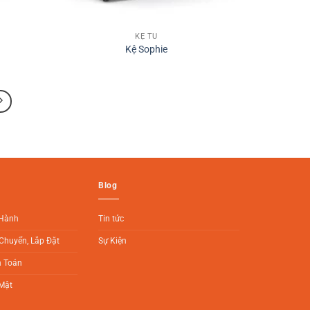
KỆ TỦ
Kệ Sophie
Blog
 Hành
Tin tức
Chuyển, Lắp Đặt
Sự Kiện
h Toán
Mật