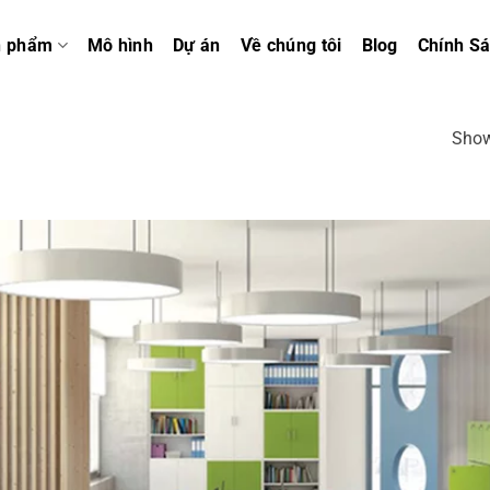
n phẩm
Mô hình
Dự án
Về chúng tôi
Blog
Chính S
Show