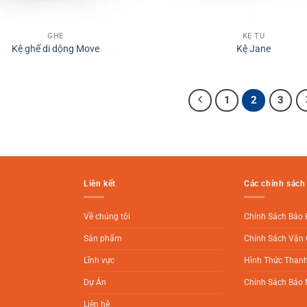
GHẾ
KỆ TỦ
Kệ ghế di dộng Move
Kệ Jane
1
2
3
Liên kết
Các chính sách
Về chúng tôi
Chính Sách Bảo
Sản phẩm
Chính Sách Vận 
Lĩnh vực
Hình Thức Than
Dự Án
Chính Sách Bảo 
Liên hệ