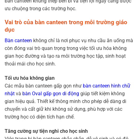
bàn canteen khung thép bền bỉ và tiện lợi ngày càng được
ưu chuộng trong các trường học.
Vai trò của bàn canteen trong môi trường giáo
dục
Bàn canteen
không chỉ là nơi phục vụ nhu cầu ăn uống mà
còn đóng vai trò quan trọng trong việc tối ưu hóa không
gian học đường và tạo ra môi trường học tập, sinh hoạt
thoải mái cho học sinh.
Tối ưu hóa không gian
Các mẫu bàn canteen gấp gọn như
bàn canteen hình chữ
nhật
và
bàn Oval gấp gọn di động
giúp tiết kiệm không
gian hiệu quả. Thiết kế thông minh cho phép dễ dàng di
chuyển và cất giữ khi không sử dụng, phù hợp với các
trường học có diện tích hạn chế.
Tăng cường sự tiện nghi cho học sinh
Việc trang bị bàn canteen chắc chắn, dễ vệ sinh và có độ