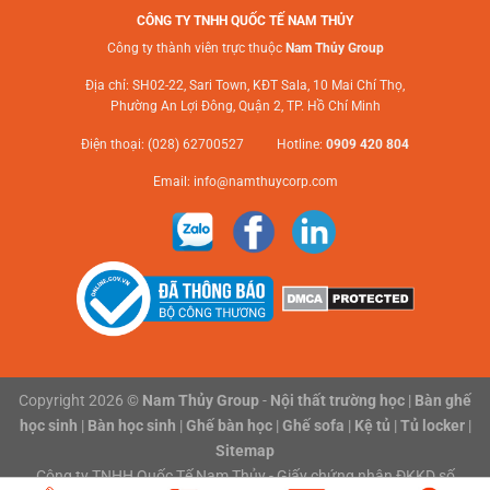
CÔNG TY TNHH QUỐC TẾ NAM THỦY
Công ty thành viên trực thuộc
Nam Thủy Group
Địa chỉ: SH02-22, Sari Town, KĐT Sala, 10 Mai Chí Thọ,
Phường An Lợi Đông, Quận 2, TP. Hồ Chí Minh
Điện thoại: (028) 62700527 Hotline:
0909 420 804
Email:
info@namthuycorp.com
Copyright 2026 ©
Nam Thủy Group
-
Nội thất trường học
|
Bàn ghế
học sinh
|
Bàn học sinh
|
Ghế bàn học
|
Ghế sofa
|
Kệ tủ
|
Tủ locker
|
Sitemap
Công ty TNHH Quốc Tế Nam Thủy - Giấy chứng nhận ĐKKD số