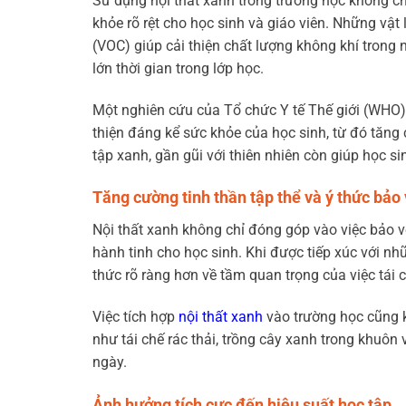
Sử dụng nội thất xanh trong trường học không ch
khỏe rõ rệt cho học sinh và giáo viên. Những vậ
(VOC) giúp cải thiện chất lượng không khí trong 
lớn thời gian trong lớp học.
Một nghiên cứu của Tổ chức Y tế Thế giới (WHO) c
thiện đáng kể sức khỏe của học sinh, từ đó tăng
tập xanh, gần gũi với thiên nhiên còn giúp học si
Tăng cường tinh thần tập thể và ý thức bảo
Nội thất xanh không chỉ đóng góp vào việc bảo v
hành tinh cho học sinh. Khi được tiếp xúc với nh
thức rõ ràng hơn về tầm quan trọng của việc tái 
Việc tích hợp
nội thất xanh
vào trường học cũng k
như tái chế rác thải, trồng cây xanh trong khuôn
ngày.
Ảnh hưởng tích cực đến hiệu suất học tập