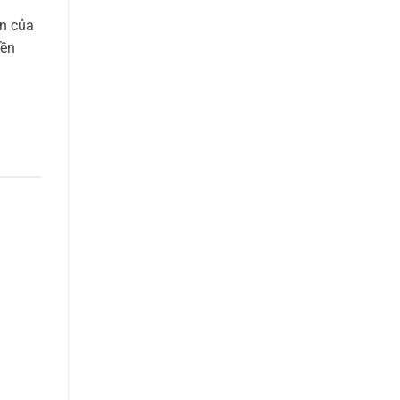
ần của
bền