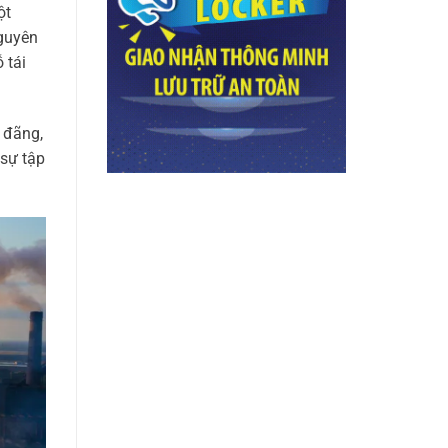
ột
nguyên
 tái
 đãng,
 sự tập