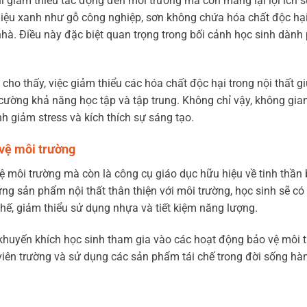
ỉ giảm thiểu tác động đến môi trường mà còn mang lại lợi ích 
t liệu xanh như gỗ công nghiệp, sơn không chứa hóa chất độc hạ
nhà. Điều này đặc biệt quan trọng trong bối cảnh học sinh dành
ho thấy, việc giảm thiểu các hóa chất độc hại trong nội thất gi
 cường khả năng học tập và tập trung. Không chỉ vậy, không gia
nh giảm stress và kích thích sự sáng tạo.
 vệ môi trường
ệ môi trường mà còn là công cụ giáo dục hữu hiệu về tinh thần
ững sản phẩm nội thất thân thiện với môi trường, học sinh sẽ c
chế, giảm thiểu sử dụng nhựa và tiết kiệm năng lượng.
huyến khích học sinh tham gia vào các hoạt động bảo vệ môi 
 viên trường và sử dụng các sản phẩm tái chế trong đời sống hà