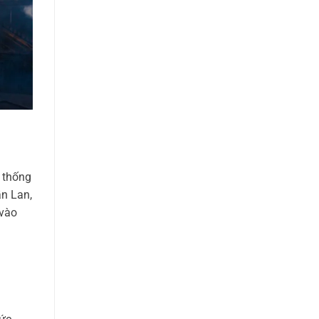
ệ thống
ần Lan,
 vào