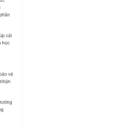
sức
i
 phần
úp cải
n học
 bảo vệ
ó nhận
trường
ng