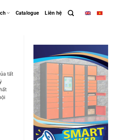
ách
Catalogue
Liên hệ
ủa tất
ý
hất
nội