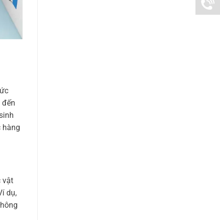
Corp
Thuy
info@n
Group
090942
sức
c đến
sinh
c hàng
 vật
í dụ,
không