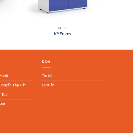
KỆ TỦ
Kệ Emmy
Blog
 Hành
Tin tức
Chuyển, Lắp Đặt
Sự Kiện
h Toán
Mật