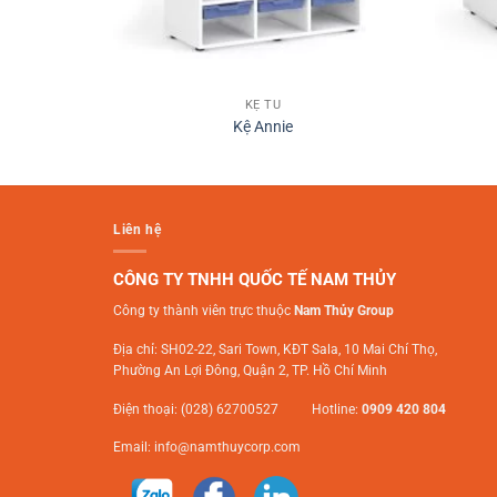
KỆ TỦ
Kệ Annie
Liên hệ
CÔNG TY TNHH QUỐC TẾ NAM THỦY
Công ty thành viên trực thuộc
Nam Thủy Group
Địa chỉ: SH02-22, Sari Town, KĐT Sala, 10 Mai Chí Thọ,
Phường An Lợi Đông, Quận 2, TP. Hồ Chí Minh
Điện thoại: (028) 62700527 Hotline:
0909 420 804
Email:
info@namthuycorp.com