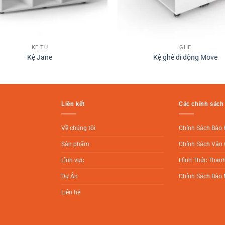
KỆ TỦ
GHẾ
Kệ Jane
Kệ ghế di dộng Move
Liên kết
Các chính sách
Về chúng tôi
Chính Sách Bảo
Sản phẩm
Chính Sách Vận 
Lĩnh vực
Hình Thức Than
Dự Án
Chính Sách Bảo 
Liên hệ