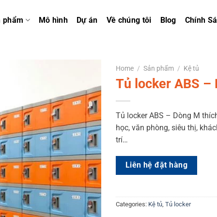
n phẩm
Mô hình
Dự án
Về chúng tôi
Blog
Chính S
Home
/
Sản phẩm
/
Kệ tủ
Tủ locker ABS –
Tủ locker ABS – Dòng M thíc
học, văn phòng, siêu thị, khác
trí…
Liên hệ đặt hàng
Categories:
Kệ tủ
,
Tủ locker