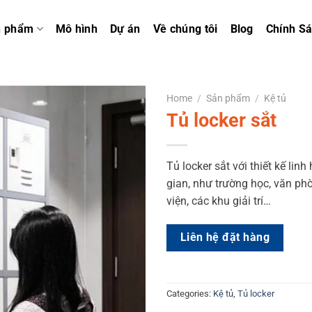
n phẩm
Mô hình
Dự án
Về chúng tôi
Blog
Chính S
Home
/
Sản phẩm
/
Kệ tủ
Tủ locker sắt
Tủ locker sắt với thiết kế lin
gian, như trường học, văn phò
viện, các khu giải trí…
Liên hệ đặt hàng
Categories:
Kệ tủ
,
Tủ locker