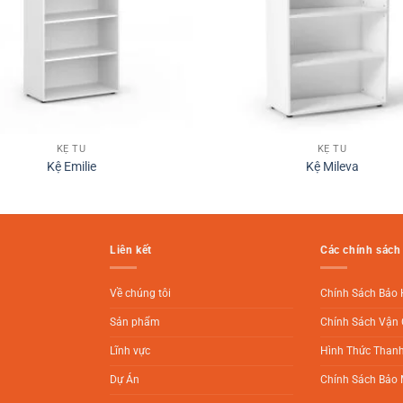
KỆ TỦ
KỆ TỦ
Kệ Emilie
Kệ Mileva
Liên kết
Các chính sách
Về chúng tôi
Chính Sách Bảo
Sản phẩm
Chính Sách Vận 
Lĩnh vực
Hình Thức Than
Dự Án
Chính Sách Bảo 