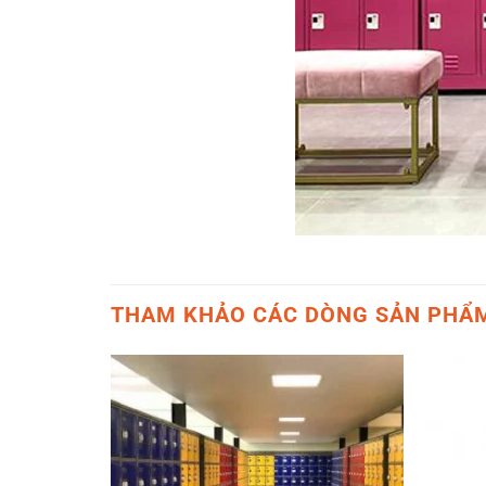
THAM KHẢO CÁC DÒNG SẢN PHẨ