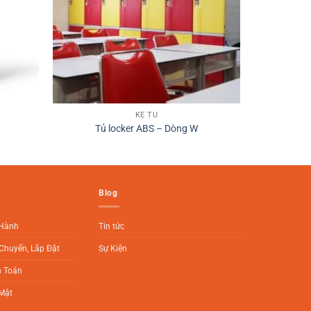
KỆ TỦ
Tủ locker ABS – Dòng W
Blog
 Hành
Tin tức
Chuyển, Lắp Đặt
Sự Kiện
h Toán
Mật