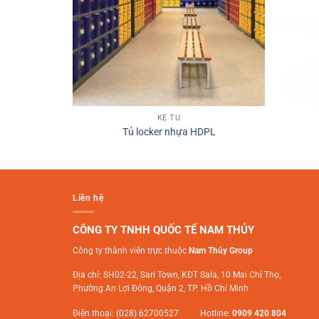
KỆ TỦ
Tủ locker nhựa HDPL
Liên hệ
CÔNG TY TNHH QUỐC TẾ NAM THỦY
Công ty thành viên trực thuộc
Nam Thủy Group
Địa chỉ: SH02-22, Sari Town, KĐT Sala, 10 Mai Chí Thọ,
Phường An Lợi Đông, Quận 2, TP. Hồ Chí Minh
Điện thoại: (028) 62700527 Hotline:
0909 420 804