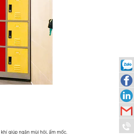
090942
Nam
Thuy
Nam
Corp
Thuy
info@n
g khí giúp ngăn mùi hôi, ẩm mốc.