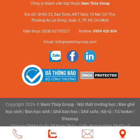
Công ty thành viên trực thuộc
Nam Thủy Group
Địa chỉ: SH02-22, Sari Town, KĐT Sala, 10 Mai Chí Thọ,
Phường An Lợi Đông, Quận 2, TP. Hồ Chí Minh
Điện thoại: (028) 62700527 Hotline:
0909 420 804
Email:
info@namthuycorp.com
Copyright 2026 ©
Nam Thủy Group
-
Nội thất trường học
|
Bàn ghế
học sinh
|
Bàn học sinh
|
Ghế bàn học
|
Ghế sofa
|
Kệ tủ
|
Tủ locker
|
Sitemap
Công ty TNHH Quốc Tế Nam Thủy - Giấy chứng nhận ĐKKD số
0316118801 do Sở Kế hoạch và Đầu tư Thành phố Hồ Chí Minh cấp