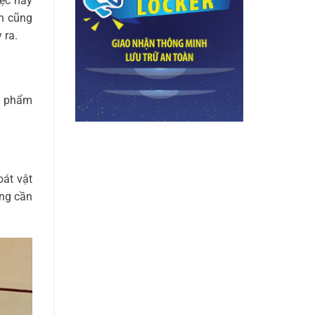
iệc này
ên cũng
y ra.
ật phẩm
oát vật
ông cần