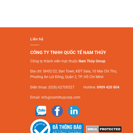
Liên hệ
CÔNG TY TNHH QUỐC TẾ NAM THỦY
Công ty thành viên trực thuộc
Nam Thủy Group
Địa chỉ: SH02-22, Sari Town, KĐT Sala, 10 Mai Chí Thọ,
Phường An Lợi Đông, Quận 2, TP. Hồ Chí Minh
Điện thoại: (028) 62700527 Hotline:
0909 420 804
Email:
info@namthuycorp.com