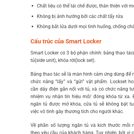
Chất liệu có thể tái chế được, thân thiện với m
Không bị ảnh hưởng bởi các chất tẩy rửa
Không bắt lửa dưới mọi tình huống, chống ch
Cấu trúc của Smart Locker
Smart Locker có 3 bộ phận chính: bảng thao tác
tủ(side unit), khóa rời(lock set).
Bảng thao tác sẽ là màn hình cảm ứng dùng để 
chức năng “lấy” và “gửi” vật phẩm. Lockset h
cần dây điện gắn nối với tủ, và có chức năng t
nhiệm vụ nhận tín hiệu mở/ đóng khóa từ xa. Đặ
ngăn tủ được mở khóa, cửa tủ sẽ không bật tu
việc vô tình gây thương tích cho người khác.
Về phần số lượng ngăn tủ và kích thước mỗi 
theo yêu cầu của khách hàng. Tuy nhiên, bởi vì 