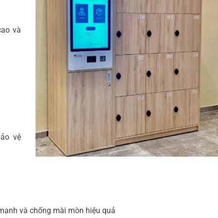
cao và
bảo vệ
 mạnh và chống mài mòn hiệu quả