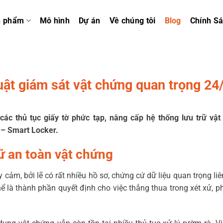
n phẩm
Mô hình
Dự án
Về chúng tôi
Blog
Chính S
uật giám sát vật chứng quan trọng 24
các thủ tục giấy tờ phức tạp, nâng cấp hệ thống lưu trữ vậ
 – Smart Locker.
ữ an toàn vật chứng
cảm, bởi lẽ có rất nhiều hồ sơ, chứng cứ dữ liệu quan trọng li
 là thành phần quyết định cho việc thắng thua trong xét xử, p