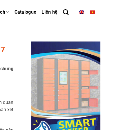
ách
Catalogue
Liên hệ
/7
t chứng
ên quan
hán xét