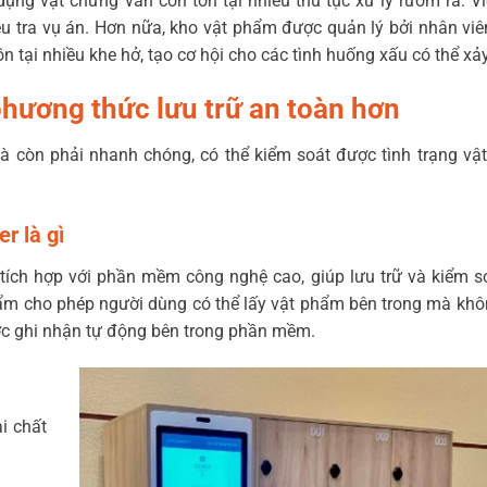
dụng vật chứng vẫn còn tồn tại nhiều thủ tục xử lý rườm rà. V
iều tra vụ án. Hơn nữa, kho vật phẩm được quản lý bởi nhân vi
 tại nhiều khe hở, tạo cơ hội cho các tình huống xấu có thể xả
phương thức lưu trữ an toàn hơn
mà còn phải nhanh chóng, có thể kiểm soát được tình trạng v
r là gì
tích hợp với phần mềm công nghệ cao, giúp lưu trữ và kiểm s
ẩm cho phép người dùng có thể lấy vật phẩm bên trong mà kh
ợc ghi nhận tự động bên trong phần mềm.
i chất