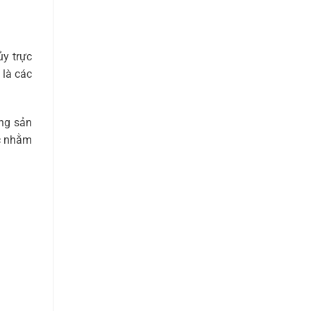
y trực
 là các
ừng sản
Úc nhằm