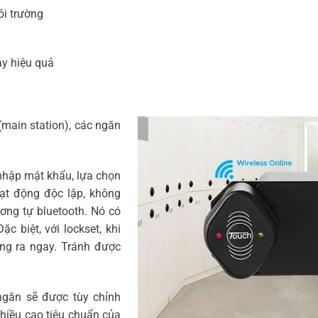
ôi trường
áy hiệu quả
(main station), các ngăn
nhập mật khẩu, lựa chọn
oạt động độc lập, không
ương tự bluetooth. Nó có
c biệt, với lockset, khi
ng ra ngay. Tránh được
ngăn sẽ được tùy chỉnh
chiều cao tiêu chuẩn của