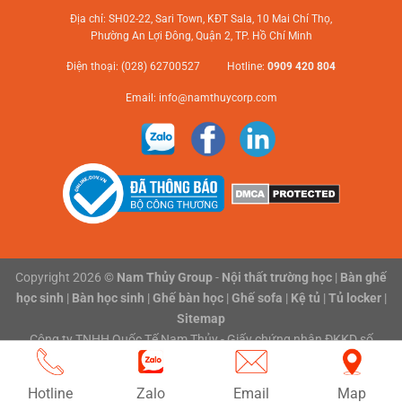
Địa chỉ: SH02-22, Sari Town, KĐT Sala, 10 Mai Chí Thọ,
Phường An Lợi Đông, Quận 2, TP. Hồ Chí Minh
Điện thoại: (028) 62700527 Hotline:
0909 420 804
Email:
info@namthuycorp.com
Copyright 2026 ©
Nam Thủy Group
-
Nội thất trường học
|
Bàn ghế
học sinh
|
Bàn học sinh
|
Ghế bàn học
|
Ghế sofa
|
Kệ tủ
|
Tủ locker
|
Sitemap
Công ty TNHH Quốc Tế Nam Thủy - Giấy chứng nhận ĐKKD số
0316118801 do Sở Kế hoạch và Đầu tư Thành phố Hồ Chí Minh cấp
ngày 03/02/2020
Hotline
Zalo
Email
Map