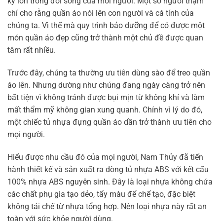
kỳ lớn trong đời sống của mỗi người. Một số người thậm
chí cho rằng quần áo nói lên con người và cá tính của
chúng ta. Vì thế mà quy trình bảo dưỡng để có được một
món quần áo đẹp cũng trở thành một chủ đề được quan
tâm rất nhiều.
Trước đây, chúng ta thường ưu tiên dùng sào để treo quần
áo lên. Nhưng dường như chúng đang ngày càng trở nên
bất tiện vì không tránh được bụi mịn từ không khí và làm
mất thẩm mỹ không gian xung quanh. Chính vì lý do đó,
một chiếc tủ nhựa đựng quần áo dần trở thành ưu tiên cho
mọi người.
Hiểu được nhu cầu đó của mọi người, Nam Thủy đã tiến
hành thiết kế và sản xuất ra
dòng tủ nhựa ABS
với kết cấu
100% nhựa ABS nguyên sinh. Đây là loại nhựa không chứa
các chất phụ gia tạo dẻo, tẩy màu để chế tạo, đặc biệt
không tái chế từ nhựa tổng hợp. Nên loại nhựa này rất an
toàn với sức khỏe người dùng.