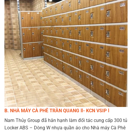
B. NHÀ MÁY CÀ PHÊ TRẦN QUANG Ⅱ- KCN VSIP Ⅰ
Nam Thủy Group đã hân hạnh làm đối tác cung cấp 300 tủ
Locker ABS – Dòng W nhựa quần áo cho Nhà máy Cà Phê