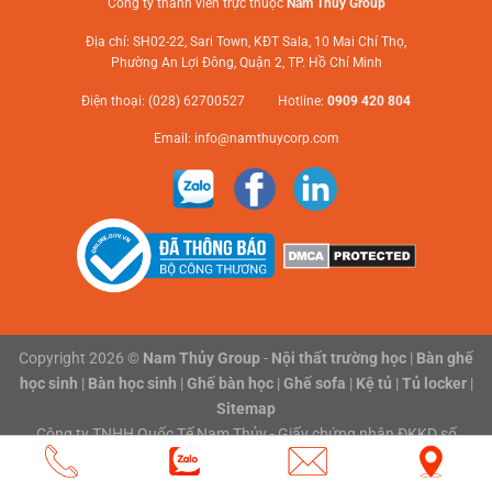
Công ty thành viên trực thuộc
Nam Thủy Group
Địa chỉ: SH02-22, Sari Town, KĐT Sala, 10 Mai Chí Thọ,
Phường An Lợi Đông, Quận 2, TP. Hồ Chí Minh
Điện thoại: (028) 62700527 Hotline:
0909 420 804
Email:
info@namthuycorp.com
Copyright 2026 ©
Nam Thủy Group
-
Nội thất trường học
|
Bàn ghế
học sinh
|
Bàn học sinh
|
Ghế bàn học
|
Ghế sofa
|
Kệ tủ
|
Tủ locker
|
Sitemap
Công ty TNHH Quốc Tế Nam Thủy - Giấy chứng nhận ĐKKD số
0316118801 do Sở Kế hoạch và Đầu tư Thành phố Hồ Chí Minh cấp
ngày 03/02/2020