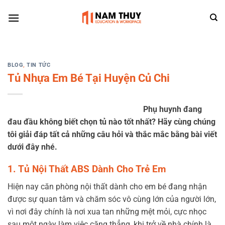
Skip
to
content
BLOG
,
TIN TỨC
Tủ Nhựa Em Bé Tại Huyện Củ Chi
Phụ huynh đang
đau đầu không biết chọn tủ nào tốt nhất? Hãy cùng chúng
tôi giải đáp tất cả những câu hỏi và thắc mắc bằng bài viết
dưới đây nhé.
1. Tủ Nội Thất ABS Dành Cho Trẻ Em
Hiện nay căn phòng nội thất dành cho em bé đang nhận
được sự quan tâm và chăm sóc vô cùng lớn của người lớn,
vì nơi đây chính là nơi xua tan những mệt mỏi, cực nhọc
sau một ngày làm việc căng thẳng, khi trở về nhà chính là