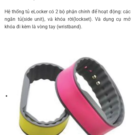
Hệ thống tủ eLocker có 2 bộ phận chính để hoạt động: các
ngăn tủ(side unit), và khóa rời(lockset). Và dụng cụ mở
khóa đi kèm là vòng tay (wristband).