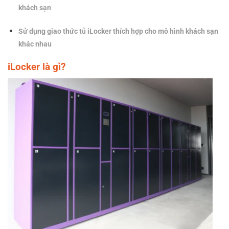
khách sạn
Sử dụng giao thức tủ iLocker thích hợp cho mô hình khách sạn
khác nhau
iLocker là gì?