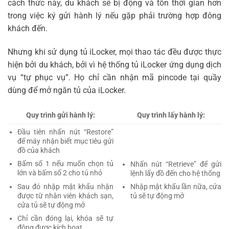
cách thức này, du khách sẽ bị động và tốn thời gian hơn
trong việc ký gửi hành lý nếu gặp phải trường hợp đông
khách đến.
Nhưng khi sử dụng tủ iLocker, mọi thao tác đều được thực
hiện bởi du khách, bởi vì hệ thống tủ iLocker ứng dụng dịch
vụ “tự phục vụ”. Họ chỉ cần nhận mã pincode tại quầy
dùng để mở ngăn tủ của iLocker.
Quy trình gửi hành lý:
Quy trình lấy hành lý:
Đầu tiên nhấn nút “Restore”
để máy nhận biết mục tiêu gửi
đồ của khách
Bấm số 1 nếu muốn chọn tủ
Nhấn nút “Retrieve” để gửi
lớn và bấm số 2 cho tủ nhỏ
lệnh lấy đồ đến cho hệ thống
Sau đó nhập mật khẩu nhận
Nhập mật khẩu lần nữa, cửa
được từ nhân viên khách sạn,
tủ sẽ tự động mở
cửa tủ sẽ tự động mở
Chỉ cần đóng lại, khóa sẽ tự
động được kích hoạt