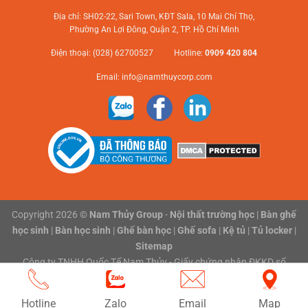
Địa chỉ: SH02-22, Sari Town, KĐT Sala, 10 Mai Chí Thọ,
Phường An Lợi Đông, Quận 2, TP. Hồ Chí Minh
Điện thoại: (028) 62700527 Hotline:
0909 420 804
Email:
info@namthuycorp.com
Copyright 2026 ©
Nam Thủy Group
-
Nội thất trường học
|
Bàn ghế
học sinh
|
Bàn học sinh
|
Ghế bàn học
|
Ghế sofa
|
Kệ tủ
|
Tủ locker
|
Sitemap
Công ty TNHH Quốc Tế Nam Thủy - Giấy chứng nhận ĐKKD số
0316118801 do Sở Kế hoạch và Đầu tư Thành phố Hồ Chí Minh cấp
ngày 03/02/2020
Hotline
Zalo
Email
Map