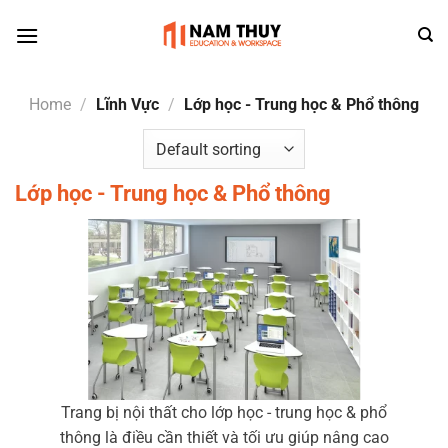
Skip
to
content
Home
/
Lĩnh Vực
/
Lớp học - Trung học & Phổ thông
Lớp học - Trung học & Phổ thông
Trang bị nội thất cho lớp học - trung học & phổ
thông là điều cần thiết và tối ưu giúp nâng cao