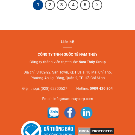
1
2
3
4
5
Liên hệ
CÔNG TY TNHH QUỐC TẾ NAM THỦY
Công ty thành viên trực thuộc
Nam Thủy Group
Địa chỉ: SH02-22, Sari Town, KĐT Sala, 10 Mai Chí Thọ,
Phường An Lợi Đông, Quận 2, TP. Hồ Chí Minh
Điện thoại: (028) 62700527 Hotline:
0909 420 804
Email:
info@namthuycorp.com