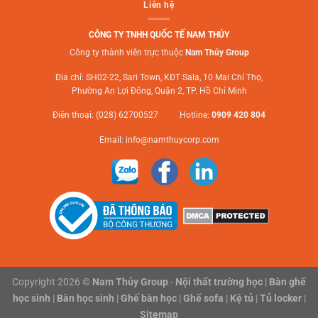
Liên hệ
CÔNG TY TNHH QUỐC TẾ NAM THỦY
Công ty thành viên trực thuộc
Nam Thủy Group
Địa chỉ: SH02-22, Sari Town, KĐT Sala, 10 Mai Chí Thọ,
Phường An Lợi Đông, Quận 2, TP. Hồ Chí Minh
Điện thoại: (028) 62700527 Hotline:
0909 420 804
Email:
info@namthuycorp.com
Copyright 2026 ©
Nam Thủy Group
-
Nội thất trường học
|
Bàn ghế
học sinh
|
Bàn học sinh
|
Ghế bàn học
|
Ghế sofa
|
Kệ tủ
|
Tủ locker
|
Sitemap