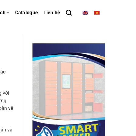
ách
Catalogue
Liên hệ
các
g với
ựng
toàn về
uản và