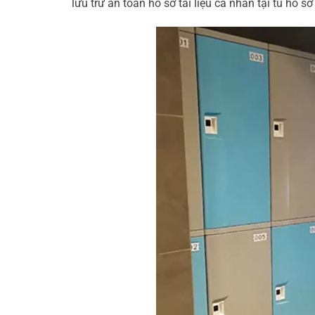
lưu trữ an toàn hồ sơ tài liệu cá nhân tại tủ hồ 