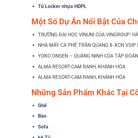
Tủ Locker nhựa HDPL
Một Số Dự Án Nổi Bật Của Ch
TRƯỜNG ĐẠI HỌC VINUNI CỦA VINGROUP- HÀ
NHÀ MÁY CÀ PHÊ TRẦN QUANG Ⅱ- KCN VSIP 
YOKO ONSEN – QUẢNG NINH CỦA TẬP ĐOÀN
ALMA RESORT-CAM RANH, KHÁNH HÒA
ALMA RESORT-CAM RANH, KHÁNH HÒA
Những Sản Phẩm Khác Tại C
Ghế
Bàn
Sofa
kệ Tủ