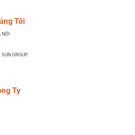
úng Tôi
 NỘI
Ⅰ
 SUN GROUP.
ông Ty