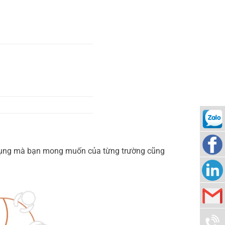
090942
ử dụng mà bạn mong muốn của từng trường cũng
Nam
Thuy
Nam
Corp
Thuy
info@n