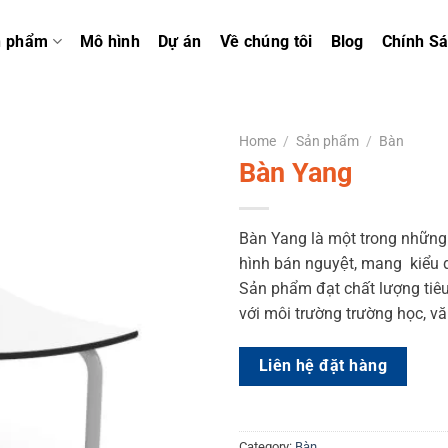
n phẩm
Mô hình
Dự án
Về chúng tôi
Blog
Chính S
Home
/
Sản phẩm
/
Bàn
Bàn Yang
Bàn Yang là một trong những ch
hình bán nguyệt, mang kiểu
Sản phẩm đạt chất lượng tiê
với môi trường trường học, vă
Liên hệ đặt hàng
Category:
Bàn