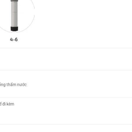
ống thấm nước
ế đi kèm