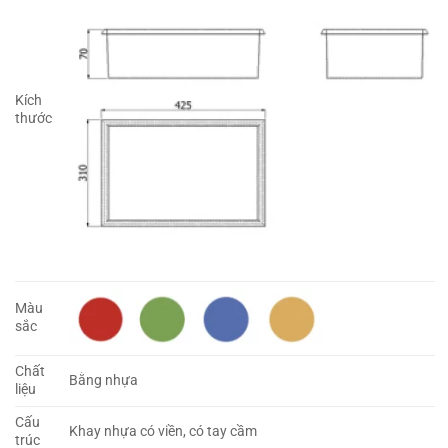
Kích
thước
Màu
sắc
Chất
Bằng nhựa
liệu
Cấu
Khay nhựa có viền, có tay cầm
trúc