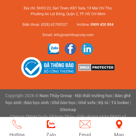
Địa chỉ: SH02-22, Sari Town, KĐT Sala, 10 Mai Chí Thọ,
Phường An Lợi Đông, Quận 2, TP. Hồ Chí Minh
Điện thoại: (028) 62700527 Hotline:
0909 420 804
Email:
info@namthuycorp.com
Copyright 2026 ©
Nam Thủy Group
-
Nội thất trường học
|
Bàn ghế
học sinh
|
Bàn học sinh
|
Ghế bàn học
|
Ghế sofa
|
Kệ tủ
|
Tủ locker
|
Sitemap
Công ty TNHH Quốc Tế Nam Thủy - Giấy chứng nhận ĐKKD số
0316118801 do Sở Kế hoạch và Đầu tư Thành phố Hồ Chí Minh cấp
ngày 03/02/2020
Hotline
Zalo
Email
Map