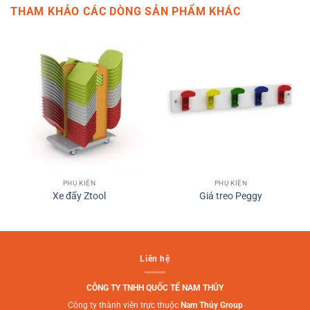
THAM KHẢO CÁC DÒNG SẢN PHẨM KHÁC
PHỤ KIỆN
PHỤ KIỆN
Xe đẩy Ztool
Giá treo Peggy
Liên hệ
CÔNG TY TNHH QUỐC TẾ NAM THỦY
Công ty thành viên trực thuộc
Nam Thủy Group