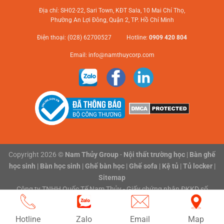
Địa chỉ: SH02-22, Sari Town, KĐT Sala, 10 Mai Chí Thọ,
Phường An Lợi Đông, Quận 2, TP. Hồ Chí Minh
Điện thoại: (028) 62700527 Hotline:
0909 420 804
Email:
info@namthuycorp.com
Copyright 2026 ©
Nam Thủy Group
-
Nội thất trường học
|
Bàn ghế
học sinh
|
Bàn học sinh
|
Ghế bàn học
|
Ghế sofa
|
Kệ tủ
|
Tủ locker
|
Sitemap
Công ty TNHH Quốc Tế Nam Thủy - Giấy chứng nhận ĐKKD số
0316118801 do Sở Kế hoạch và Đầu tư Thành phố Hồ Chí Minh cấp
ngày 03/02/2020
Hotline
Zalo
Email
Map