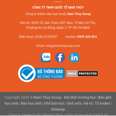
CÔNG TY TNHH QUỐC TẾ NAM THỦY
Công ty thành viên trực thuộc
Nam Thủy Group
Địa chỉ: SH02-22, Sari Town, KĐT Sala, 10 Mai Chí Thọ,
Phường An Lợi Đông, Quận 2, TP. Hồ Chí Minh
Điện thoại: (028) 62700527 Hotline:
0909 420 804
Email:
info@namthuycorp.com
Copyright 2026 ©
Nam Thủy Group
-
Nội thất trường học
|
Bàn ghế
học sinh
|
Bàn học sinh
|
Ghế bàn học
|
Ghế sofa
|
Kệ tủ
|
Tủ locker
|
Sitemap
Công ty TNHH Quốc Tế Nam Thủy - Giấy chứng nhận ĐKKD số