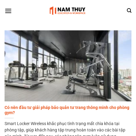
Skip
to
content
Có nên đầu tư giải pháp bảo quản tư trang thông minh cho phòng
gym?
Smart Locker Wireless khắc phục tình trạng mất chìa khóa tại
phòng tập, giúp khách hàng tập trung hoàn toàn vào các bài tập