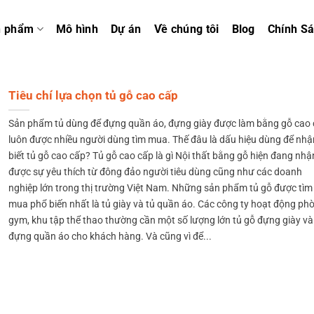
n phẩm
Mô hình
Dự án
Về chúng tôi
Blog
Chính S
Tiêu chí lựa chọn tủ gỗ cao cấp
Sản phẩm tủ dùng để đựng quần áo, đựng giày được làm bằng gỗ cao
luôn được nhiều người dùng tìm mua. Thế đâu là dấu hiệu dùng để nhậ
biết tủ gỗ cao cấp? Tủ gỗ cao cấp là gì Nội thất bằng gỗ hiện đang nhậ
được sự yêu thích từ đông đảo người tiêu dùng cũng như các doanh
nghiệp lớn trong thị trường Việt Nam. Những sản phẩm tủ gỗ được tìm
mua phổ biến nhất là tủ giày và tủ quần áo. Các công ty hoạt động ph
gym, khu tập thể thao thường cần một số lượng lớn tủ gỗ đựng giày và
đựng quần áo cho khách hàng. Và cũng vì để...