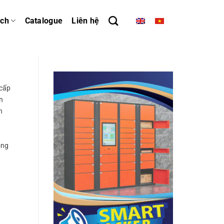
ách
Catalogue
Liên hệ
 cấp
n
n
òng