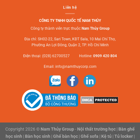
Liên hệ
CÔNG TY TNHH QUỐC TẾ NAM THỦY
Công ty thành viên trực thuộc
Nam Thủy Group
Địa chỉ: SH02-22, Sari Town, KĐT Sala, 10 Mai Chí Thọ,
Phường An Lợi Đông, Quận 2, TP. Hồ Chí Minh
Điện thoại: (028) 62700527 Hotline:
0909 420 804
Email:
info@namthuycorp.com
Copyright 2026 ©
Nam Thủy Group
-
Nội thất trường học
|
Bàn ghế
học sinh
|
Bàn học sinh
|
Ghế bàn học
|
Ghế sofa
|
Kệ tủ
|
Tủ locker
|