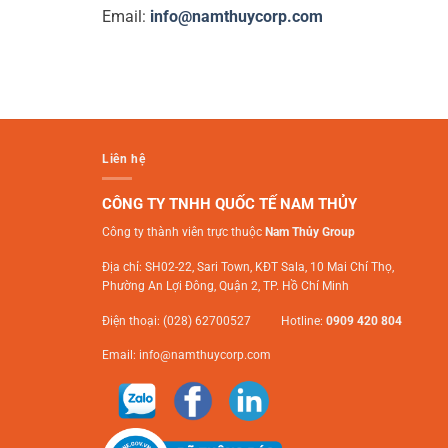
Email:
info@namthuycorp.com
Liên hệ
CÔNG TY TNHH QUỐC TẾ NAM THỦY
Công ty thành viên trực thuộc
Nam Thủy Group
Địa chỉ: SH02-22, Sari Town, KĐT Sala, 10 Mai Chí Thọ,
Phường An Lợi Đông, Quận 2, TP. Hồ Chí Minh
Điện thoại: (028) 62700527 Hotline:
0909 420 804
Email:
info@namthuycorp.com