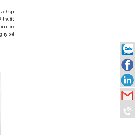
ích hợp
ỹ thuật
 nó còn
g ty sẽ
090942
Nam
Thuy
Nam
Corp
Thuy
info@n
Group
090942