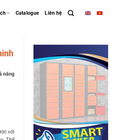
ách
Catalogue
Liên hệ
minh
ả năng
ược với
au. Thế