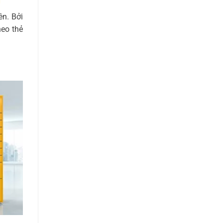
ên. Bởi
heo thẻ