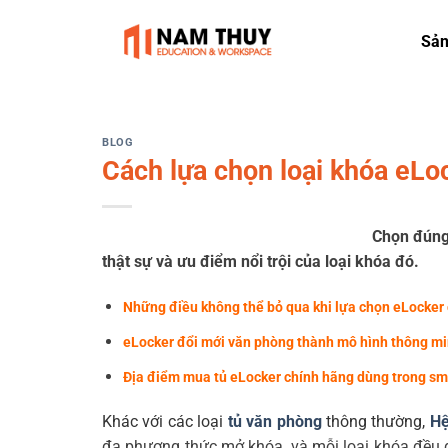
Skip
to
Sả
content
BLOG
Cách lựa chọn loại khóa eLo
Chọn đúng
thật sự và ưu điểm nổi trội của loại khóa đó.
Những điều không thể bỏ qua khi lựa chọn eLocker
eLocker đổi mới văn phòng thành mô hình thông m
Địa điểm mua tủ eLocker chính hãng dùng trong sma
Khác với các loại
tủ văn phòng
thông thường,
Hệ
đa phương thức mở khóa, và mỗi loại khóa đều đ