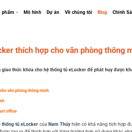
n phẩm
Mô hình
Dự án
Về chúng tôi
Blog
Chính S
cker thích hợp cho văn phòng thông 
 giao thức khóa cho hệ thống tủ eLocker để phát huy được kh
 cho văn phòng thông minh
inh
rt office
 thống tủ eLocker
của
Nam Thủy
hiện có khả năng tích hợp đ
ược tạo ra để thích hợp với từng trường hợp sử dụng khác nh