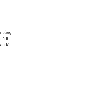
n bằng
 có thể
ao tác