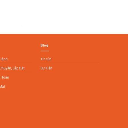
Blog
 Hành
Tin tức
Chuyển, Lắp Đặt
Sự Kiện
h Toán
Mật