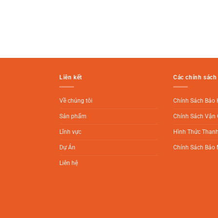
Liên kết
Các chính sách
Về chúng tôi
Chính Sách Bảo
Sản phẩm
Chính Sách Vận 
Lĩnh vực
Hình Thức Than
Dự Án
Chính Sách Bảo 
Liên hệ