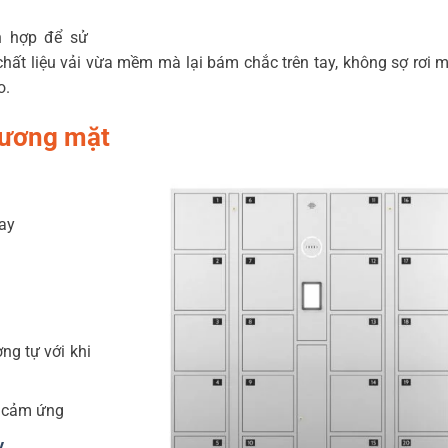
h hợp để sử
chất liệu vải vừa mềm mà lại bám chắc trên tay, không sợ rơi 
o.
gương mặt
tay
g tự với khi
h cảm ứng
y