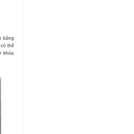
n bằng
 có thể
ở khóa