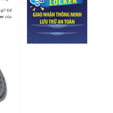
 gì? Để
er
của