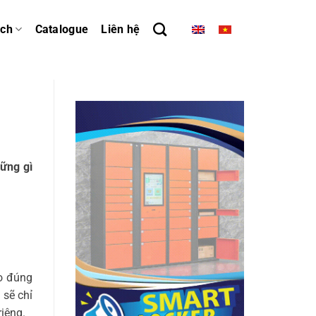
ách
Catalogue
Liên hệ
ững gì
ào đúng
 sẽ chỉ
riêng.