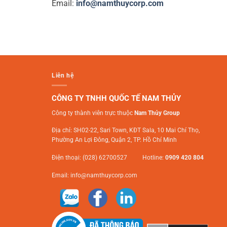
Email:
info@namthuycorp.com
Liên hệ
CÔNG TY TNHH QUỐC TẾ NAM THỦY
Công ty thành viên trực thuộc
Nam Thủy Group
Địa chỉ: SH02-22, Sari Town, KĐT Sala, 10 Mai Chí Thọ,
Phường An Lợi Đông, Quận 2, TP. Hồ Chí Minh
Điện thoại: (028) 62700527 Hotline:
0909 420 804
Email:
info@namthuycorp.com