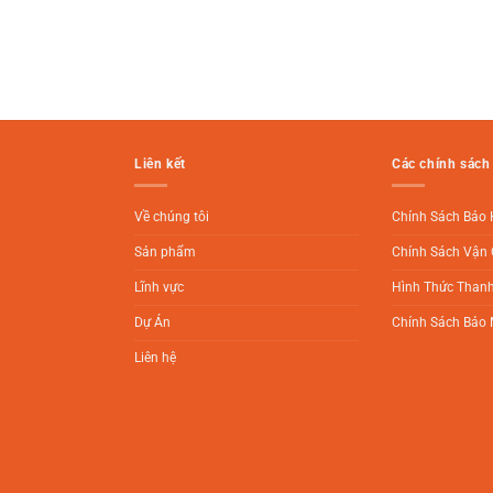
Liên kết
Các chính sách
Về chúng tôi
Chính Sách Bảo
Sản phẩm
Chính Sách Vận 
Lĩnh vực
Hình Thức Than
Dự Án
Chính Sách Bảo 
Liên hệ