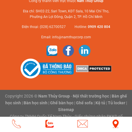
Công ty thành viên trực thuộc
Nam Thủy Group
Địa chỉ: SH02-22, Sari Town, KĐT Sala, 10 Mai Chí Thọ,
Phường An Lợi Đông, Quận 2, TP. Hồ Chí Minh
Điện thoại: (028) 62700527 Hotline:
0909 420 804
Email:
info@namthuycorp.com
Copyright 2026 ©
Nam Thủy Group
-
Nội thất trường học
|
Bàn ghế
học sinh
|
Bàn học sinh
|
Ghế bàn học
|
Ghế sofa
|
Kệ tủ
|
Tủ locker
|
Sitemap
Công ty TNHH Quốc Tế Nam Thủy - Giấy chứng nhận ĐKKD số
0316118801 do Sở Kế hoạch và Đầu tư Thành phố Hồ Chí Minh cấp
ngày 03/02/2020