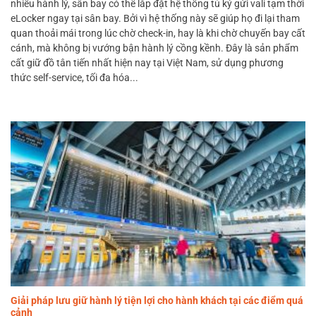
nhiều hành lý, sân bay có thể lắp đặt hệ thống tủ ký gửi vali tạm thời
eLocker ngay tại sân bay. Bởi vì hệ thống này sẽ giúp họ đi lại tham
quan thoải mái trong lúc chờ check-in, hay là khi chờ chuyến bay cất
cánh, mà không bị vướng bận hành lý cồng kềnh. Đây là sản phẩm
cất giữ đồ tân tiến nhất hiện nay tại Việt Nam, sử dụng phương
thức self-service, tối đa hóa...
Giải pháp lưu giữ hành lý tiện lợi cho hành khách tại các điểm quá
cảnh