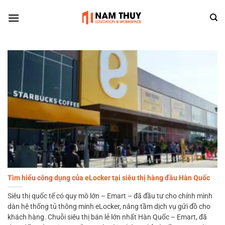
Skip
to
content
Tìm hiểu công dụng của eLocker tại siêu thị hàng đầu Hàn Quốc
Siêu thị quốc tế có quy mô lớn – Emart – đã đầu tư cho chính mình
dàn hệ thống tủ thông minh eLocker, nâng tầm dịch vụ gửi đồ cho
khách hàng. Chuỗi siêu thị bán lẻ lớn nhất Hàn Quốc – Emart, đã