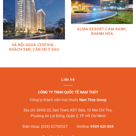
ALMA RESORT-CAM RANH,
KHÁNH HÒA
HÀ NỘI AQUA CENTRAL-
KHÁCH SẠN, CĂN HỘ 5 SAO
Liên hệ
CÔNG TY TNHH QUỐC TẾ NAM THỦY
Công ty thành viên trực thuộc
Nam Thủy Group
Địa chỉ: SH02-22, Sari Town, KĐT Sala, 10 Mai Chí Thọ,
Phường An Lợi Đông, Quận 2, TP. Hồ Chí Minh
Điện thoại: (028) 62700527 Hotline:
0909 420 804