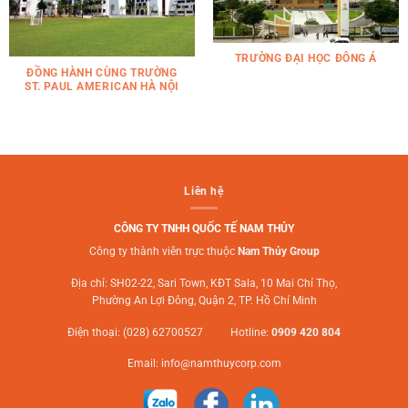
TRƯỜNG ĐẠI HỌC ĐÔNG Á
ĐỒNG HÀNH CÙNG TRƯỜNG
ST. PAUL AMERICAN HÀ NỘI
Liên hệ
CÔNG TY TNHH QUỐC TẾ NAM THỦY
Công ty thành viên trực thuộc
Nam Thủy Group
Địa chỉ: SH02-22, Sari Town, KĐT Sala, 10 Mai Chí Thọ,
Phường An Lợi Đông, Quận 2, TP. Hồ Chí Minh
Điện thoại: (028) 62700527 Hotline:
0909 420 804
Email:
info@namthuycorp.com