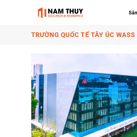
Skip
to
Sả
content
TRƯỜNG QUỐC TẾ TÂY ÚC WASS