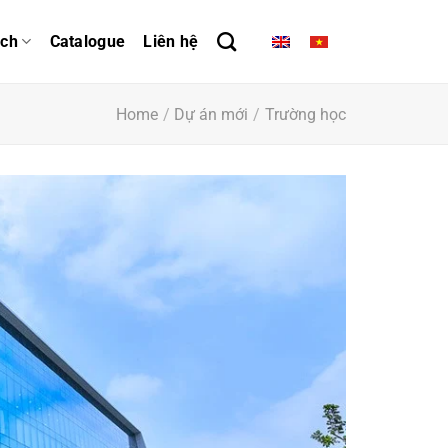
ách
Catalogue
Liên hệ
Home
/
Dự án mới
/
Trường học