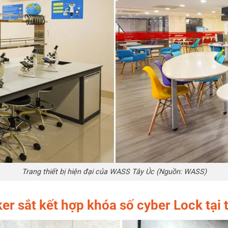
Trang thiết bị hiện đại của WASS Tây Úc (Nguồn: WASS)
ker sắt kết hợp khóa số cyber Lock tạ