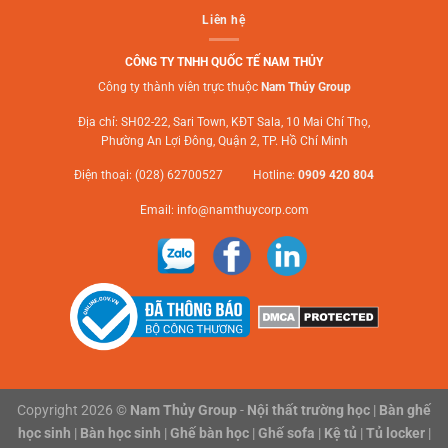
Liên hệ
CÔNG TY TNHH QUỐC TẾ NAM THỦY
Công ty thành viên trực thuộc
Nam Thủy Group
Địa chỉ: SH02-22, Sari Town, KĐT Sala, 10 Mai Chí Thọ,
Phường An Lợi Đông, Quận 2, TP. Hồ Chí Minh
Điện thoại: (028) 62700527 Hotline:
0909 420 804
Email:
info@namthuycorp.com
Copyright 2026 ©
Nam Thủy Group
-
Nội thất trường học
|
Bàn ghế
học sinh
|
Bàn học sinh
|
Ghế bàn học
|
Ghế sofa
|
Kệ tủ
|
Tủ locker
|