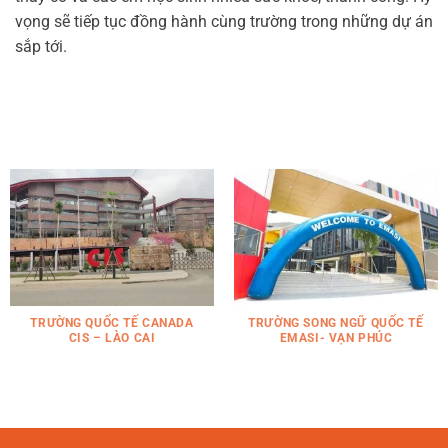
vọng sẽ tiếp tục đồng hành cùng trường trong những dự án
sắp tới.
TRƯỜNG QUỐC TẾ CANADA
TRƯỜNG SONG NGỮ QUỐC TẾ
CIS – LÀO CAI
EMASI- VẠN PHÚC