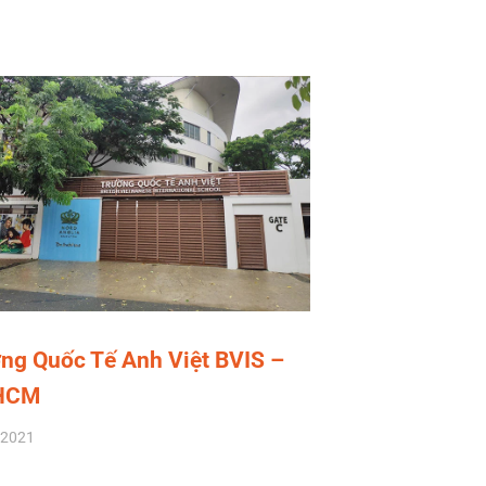
ng Quốc Tế Anh Việt BVIS –
 HCM
/2021