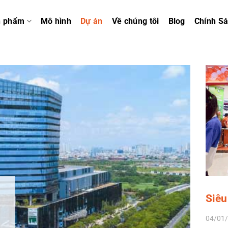
n phẩm
Mô hình
Dự án
Về chúng tôi
Blog
Chính S
Siêu
04/01