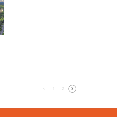
<
1
2
3