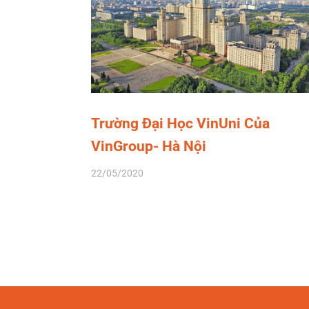
Trường Đại Học VinUni Của
VinGroup- Hà Nội
22/05/2020