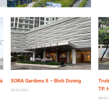
Hà
SORA Gardens II – Bình Dương
Trườ
TP.
26/07/2021
09/07