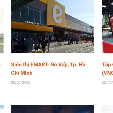
à
Siêu thị EMART- Gò Vấp, Tp. Hồ
Tập 
Chí Minh
(VN
22/07/2020
22/07