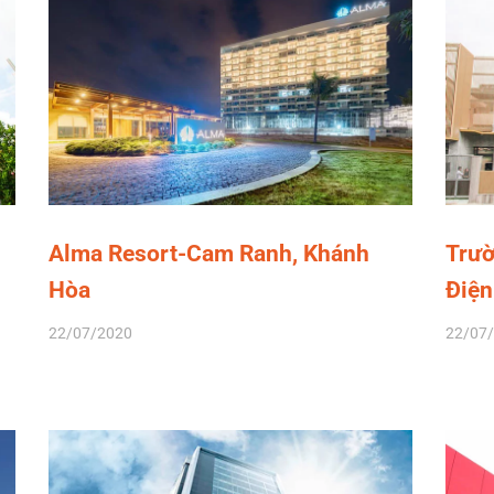
Alma Resort-Cam Ranh, Khánh
Trườ
Hòa
Điện
22/07/2020
22/07